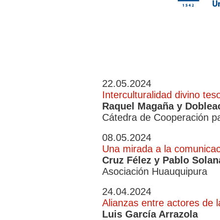
INICIACIÓN
A
P
LA
T
PRÁCTICA
Y
DE
T
LA
"
COOPERACIÓN
D
22.05.2024
C
Interculturalidad divino tes
P
Raquel Magaña y Doblea
E
Cátedra de Cooperación pa
D
08.05.2024
Una mirada a la comunicac
Cruz Félez y Pablo Solan
Asociación Huauquipura
24.04.2024
Alianzas entre actores de 
Luis García Arrazola