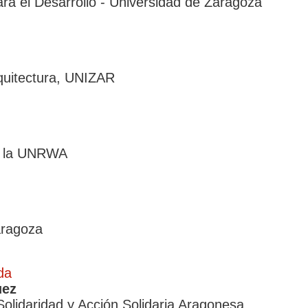
ra el Desarrollo - Universidad de Zaragoza
rquitectura, UNIZAR
de la UNRWA
aragoza
da
uez
olidaridad y Acción Solidaria Aragonesa