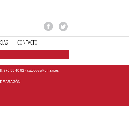
CIAS
CONTACTO
elf. 876 55 40 92 - catcodes@unizar.es
 DE ARAGÓN