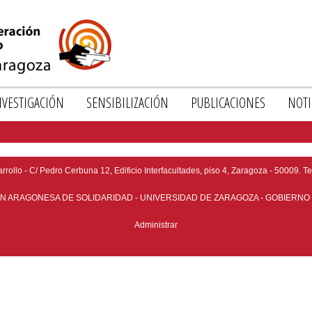
NVESTIGACIÓN
SENSIBILIZACIÓN
PUBLICACIONES
NOTI
EVISTA
CONFERENCIAS
ESPACIO3
BEROAMERICANA
E
CONCURSO
INVESTIGACIONES
ollo - C/ Pedro Cerbuna 12, Edificio Interfacultades, piso 4, Zaragoza - 50009. T
STUDIOS
DE
E
N ARAGONESA DE SOLIDARIDAD - UNIVERSIDAD DE ZARAGOZA - GOBIERNO
FOTOGRAFÍA
CUADERNOS
ESARROLLO
"IMÁGENES
DE
RIED)
Administrar
DE
TRABAJO
LA
YUDAS
COOPERACIÓN
INTERNACIONAL"
A
NVESTIGACIÓN