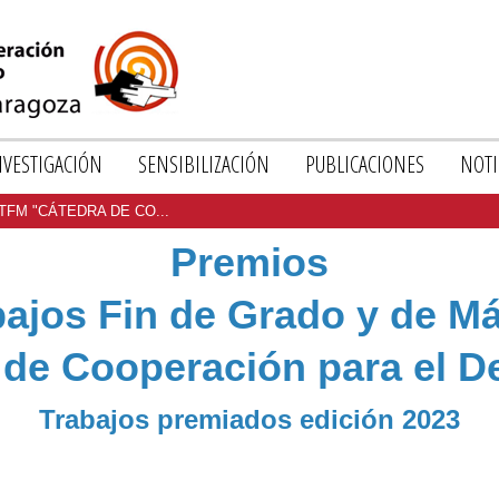
NVESTIGACIÓN
SENSIBILIZACIÓN
PUBLICACIONES
NOTI
TFM "CÁTEDRA DE CO...
EVISTA
CONFERENCIAS
ESPACIO3
BEROAMERICANA
Premios
E
CONCURSO
INVESTIGACIONES
STUDIOS
DE
bajos Fin de Grado y de Má
E
FOTOGRAFÍA
CUADERNOS
ESARROLLO
"IMÁGENES
 de Cooperación para el De
DE
RIED)
DE
TRABAJO
LA
Trabajos premiados edición 2023
YUDAS
COOPERACIÓN
INTERNACIONAL"
A
NVESTIGACIÓN