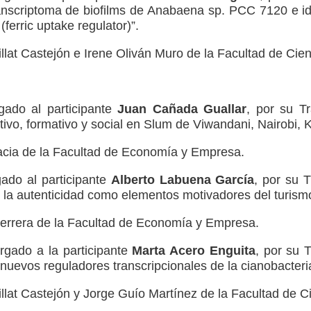
transcriptoma de biofilms de Anabaena sp. PCC 7120 e i
ferric uptake regulator)”.
llat Castejón e Irene Oliván Muro de la Facultad de Cien
gado al participante
Juan Cañada Guallar
, por su Tr
ivo, formativo y social en Slum de Viwandani, Nairobi, K
acia de la Facultad de Economía y Empresa.
ado al participante
Alberto Labuena García
, por su T
 y la autenticidad como elementos motivadores del turismo
rrera de la Facultad de Economía y Empresa.
rgado a la participante
Marta Acero Enguita
, por su T
s nuevos reguladores transcripcionales de la cianobacte
llat Castejón y Jorge Guío Martínez de la Facultad de C