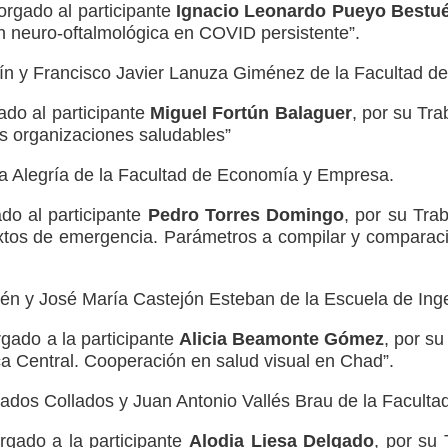
FORO
rgado al participante
Ignacio Leonardo Pueyo Bestu
CÁTEDRA
ón neuro-oftalmológica en COVID persistente”.
REMIOS
DE
FG
COOPERACIÓN
n y Francisco Javier Lanuza Giménez de la Facultad de
PARA
ado al participante
Miguel Fortún Balaguer
, por su Tra
FM
EL
s organizaciones saludables”
CÁTEDRA
DESARROLLO
E
a Alegría de la Facultad de Economía y Empresa.
OOPERACIÓN
SEMANA
ARA
DE
do al participante
Pedro Torres Domingo
, por su Trab
L
LA
extos de emergencia. Parámetros a compilar y comparaci
ESARROLLO"
COOPERACIÓN
 y José María Castejón Esteban de la Escuela de Ingen
rgado a la participante
Alicia Beamonte Gómez
, por su
ca Central. Cooperación en salud visual en Chad”.
lados Collados y Juan Antonio Vallés Brau de la Faculta
rgado a la participante
Alodia Liesa Delgado
, por su 