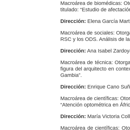
Macroárea de biomédicas: Oto
INICIACIÓN
titulado: “Estudio de afectaci
A
P
LA
T
Dirección:
Elena García Martí
PRÁCTICA
Y
DE
Macroárea de sociales: Otorg
T
LA
RSC y los ODS. Análisis de la
"
COOPERACIÓN
D
Dirección:
Ana Isabel Zardoy
C
P
Macroárea de técnica: Otorga
E
figura del arquitecto en cont
D
Gambia”.
Dirección:
Enrique Cano Suñén
Macroárea de científicas: Oto
“Atención optométrica en Áfri
Dirección:
María Victoria Col
Macroárea de científicas: Oto