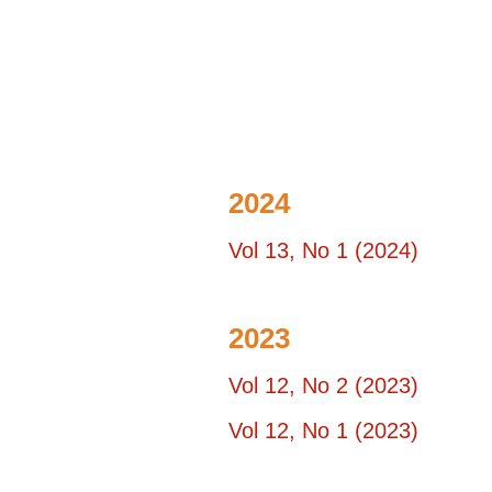
INICIACIÓN
A
P
LA
T
PRÁCTICA
Y
DE
T
LA
"
COOPERACIÓN
D
C
2024
P
E
Vol 13, No 1 (2024)
D
2023
Vol 12, No 2 (2023)
Vol 12, No 1 (2023)