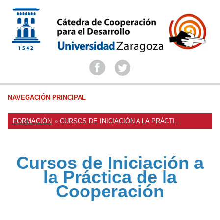
NAVEGACIÓN PRINCIPAL
BREADCRUMBS
YOU
FORMACIÓN
CURSOS DE INICIACIÓN A LA PRÁCTI...
ARE
HERE:
Cursos de Iniciación a
la Práctica de la
Cooperación